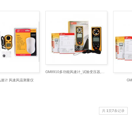
GM8910多功能风速计_试验变压器,工频耐压试验变压
8风速计 风速风温测量仪
G
共
1
页
7
条记录