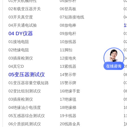
01开关机械特性
05操作杆
0
02有载变压器开关
06登高板
03开关真空度
07短路接地线
04开关通电试验
08放电棒
04 DY仪器
09放电杆
01接地电阻
10放线器
02绝缘电阻
11脚扣
0
03插座检测仪
12接地夹
0
04其它D
13紧线器
0
05变压器测试仪
14警示带
0
01变压器容量空载短路
15警示牌
0
02变比组别测试仪
16绝缘手套
03插座检测仪
17绝缘毯
04绝缘油介电强度
18绝缘梯
05互感器综合测试仪
19卡线器
06介质损耗测试仪
20线路金具