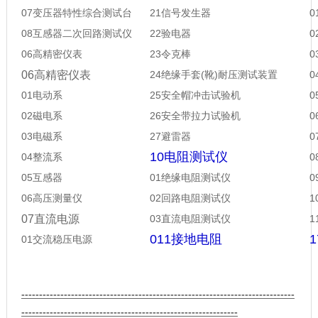
07变压器特性综合测试台
21信号发生器
08互感器二次回路测试仪
22验电器
06高精密仪表
23
令克棒
0
6高精密仪表
24
绝缘手套
(
靴
)
耐压测试装置
01电动系
25
安全帽冲击试验机
02磁电系
26
安全带拉力试验机
03电磁系
27
避雷器
10电阻测试仪
04整流系
05互感器
01绝缘电阻测试仪
06高压测量仪
02回路电阻测试仪
07直流电源
03直流电阻测试仪
1
011接地电阻
01交流稳压电源
-----------------------------------------------------------------------------
-------------------------------------------------------------