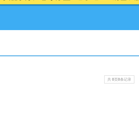
共
0
页
0
条记录