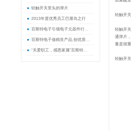
层聚酰
轻触开关里头的弹片
轻触开
2013年度优秀员工巴厘岛之行
百斯特电子引领电子元器件行业,产品
轻触开
通弹片
百斯特电子做精良产品,创优质品牌
量是很
“关爱职工，感恩家属”百斯特优秀
轻触开