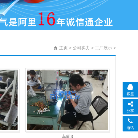
主页
>
公司实力
>
工厂展示
>
客服
分享
电话
车间3