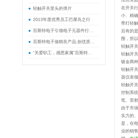
性而失
在开关
轻触开关里头的弹片
小、精
2013年度优秀员工巴厘岛之行
带灯轻触开
百斯特电子引领电子元器件行业,产品
后有的是
围，所
百斯特电子做精良产品,创优质品牌
轻触开
“关爱职工，感恩家属”百斯特优秀
轻触开
镀金两
轻触开
器仪表领
轻触开
控制系
笔、雷
由于市
实力的
是，在
业的销