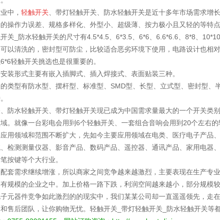
效。
行业中，
轻触开关
、带灯轻触开关、防水轻触开关是近十多年市场需求增
确的操作力误差、规格多样化、外型小、超级薄、按力极小且又轻的等特
关_防水轻触开关的尺寸有4.5*4.5、6*3.5、6*6、6.6*6.6、8*8
可以清洗的，密封型可防尘，比较适合恶劣环境下使用，电路设计也相对简
以
6*6轻触开关挑选
也是很重要的。
关安装形式主要有嵌入插脚式、插入焊接式、表面贴装三种。
关的类型有防水型、摆杆型、标准型、SMD型、长型、立式型、密封型、
种。
关、防水轻触开关、带灯轻触开关现已成为中国需求量最大的一个开关类
域。就像一台彩电会用到6个轻触开关、一套组合音响会用到20个左右的
关应用领域和范围不断扩大，先如今主要应用领域在电类、医疗电子产品
统、检测测量仪器、影音产品、数码产品、遥控器、通讯产品、家用电器
射笔按键等个大行业。
场配套需求继续增涨，所以商家之间竞争越来越激烈，主要表现在生产专
、有规模的企业之中。加上价格一路下跌，利润空间越来越小，部分规模
电子元器件竞争如此激烈的的现实中，我们某某公司却一直遥遥领先，走
售和售后团队，让你购物无忧。轻触开关_带灯轻触开关_防水轻触开关等