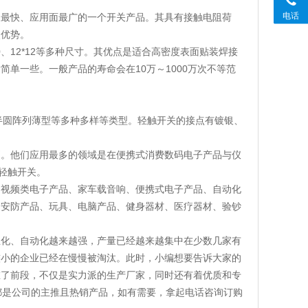
电话
长最快、应用面最广的一个开关产品。其具有接触电阻荷
点优势。
、10*10、12*12等多种尺寸。其优点是适合高密度表面贴装焊接
单一些。一般产品的寿命会在10万～1000万次不等范
半圆阵列薄型等多种多样等类型。轻触开关的接点有镀银、
别。他们应用最多的领域是在便携式消费数码电子产品与仪
轻触开关。
、视频类电子产品、家车载音响、便携式电子产品、自动化
、安防产品、玩具、电脑产品、健身器材、医疗器材、验钞
业化、自动化越来越强，产量已经越来越集中在少数几家有
较小的企业已经在慢慢被淘汰。此时，小编想要告诉大家的
在了前段，不仅是实力派的生产厂家，同时还有着优质和专
都是公司的主推且热销产品，如有需要，拿起电话咨询订购