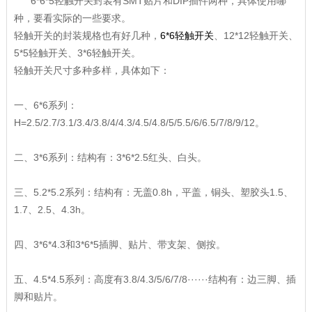
6*6*5轻触开关封装有SMT贴片和DIP插件两种，具体使用哪
种，要看实际的一些要求。
轻触开关的封装规格也有好几种，
6*6轻触开关
、12*12轻触开关、
5*5轻触开关、3*6轻触开关。
轻触开关尺寸多种多样，具体如下：
一、6*6系列：
H=2.5/2.7/3.1/3.4/3.8/4/4.3/4.5/4.8/5/5.5/6/6.5/7/8/9/12。
二、3*6系列：结构有：3*6*2.5红头、白头。
三、5.2*5.2系列：结构有：无盖0.8h，平盖，铜头、塑胶头1.5、
1.7、2.5、4.3h。
四、3*6*4.3和3*6*5插脚、贴片、带支架、侧按。
五、4.5*4.5系列：高度有3.8/4.3/5/6/7/8······结构有：边三脚、插
脚和贴片。