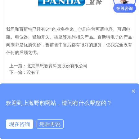
我司和百斯特已经有5年的业务往来，他们主营可调电容、可调电
阻、电位器、轻触开关、插座等系列相关产品。百斯特电子的产品
向来都是优质优价，售前售中售后都有很好的服务，使我完全没有
任何的后顾之忧。
上一篇：
北京洪恩教育科技股份有限公司
下一篇：没有了
×
Copyright © 耐压测试仪网-上海交通大学科技园-上海舒佳电气有限公司
欢迎到上海野豹网站，请问有什么帮您的？
沪ICP备10206185号-42
公司地址：上海市龙吴路1500号 全国服务电话:021-54358329 野豹官网
现在咨询
稍后再说
在线咨询
客服
电话