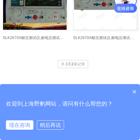
SLK2670A耐压测试仪,耐电压测试仪,耐压仪_短路接地
SLK2670A耐压测试仪,耐电压测试仪,耐压仪
共
1
页
2
条记录
×
Copyright © 耐压测试仪网-上海交通大学科技园-上海舒佳电气有限公司
沪ICP备10206185号-42
欢迎到上海野豹网站，请问有什么帮您的？
公司地址：上海市龙吴路1500号 全国服务电话:021-54358329 野豹官网
现在咨询
稍后再说
在线咨询
客服
电话