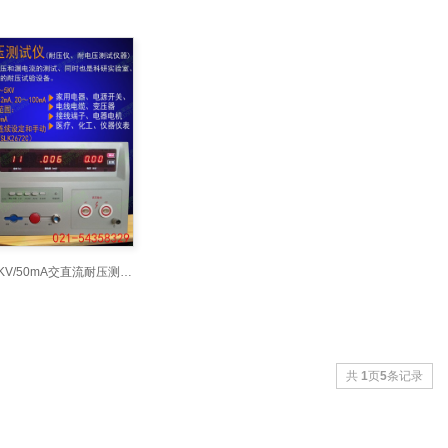
SLK2671B10KV/50mA交直流耐压测试仪,交直流耐电压测
共
1
页
5
条记录