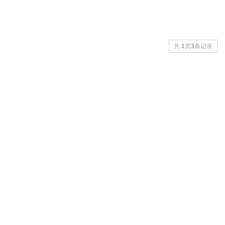
共
1
页
3
条记录