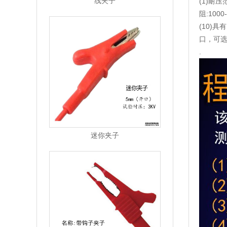
线夹子
(1)耐压范
阻:100
(10)具
口，可
.
迷你夹子