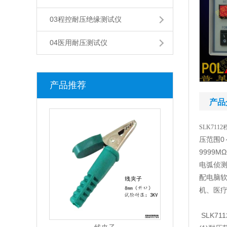
03程控耐压绝缘测试仪
04医用耐压测试仪
产品推荐
产品
SLK7112
压范围0～5
9999M
电弧侦测功
配电脑软
机、医
SLK7