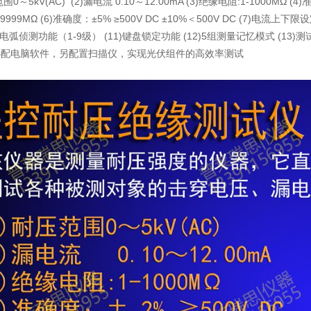
围0～5kV(AC) (2)漏电流 0.10～12.00mA (3)绝缘电阻:1-1000MΩ (4)
0-9999MΩ (6)准确度：±5% ≥500V DC ±10%＜500V DC (7)电
有电弧侦测功能（1-9级） (11)键盘锁定功能 (12)5组测量记忆模式 (13)
选配电脑软件，另配置扫描仪，实现光伏组件的高效率测试