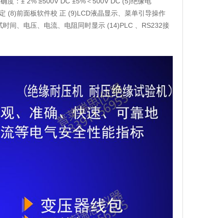
准确度：± 2% ≥500V DC ±5%＜500V DC (5)绝缘电
流上下限设定 (8)前面板软件校 正 (9)LCD液晶显示、菜单引导操作
测试时间、电压、电流、电阻同时显示 (14)PLC 、RS232接