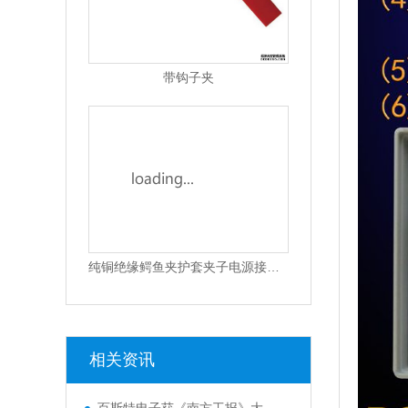
带钩子夹
纯铜绝缘鳄鱼夹护套夹子电源接线夹
相关资讯